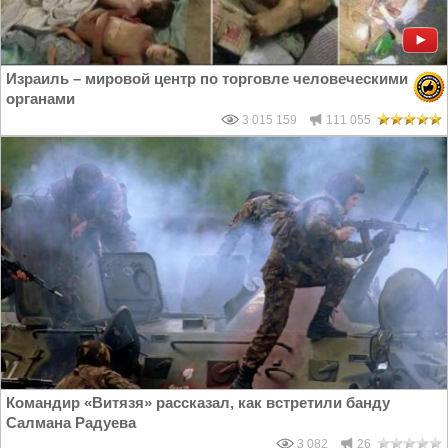
Израиль – мировой центр по торговле человеческими
органами
3 015 159
111 055
Командир «Витязя» рассказал, как встретили банду
Салмана Радуева
3 082
26