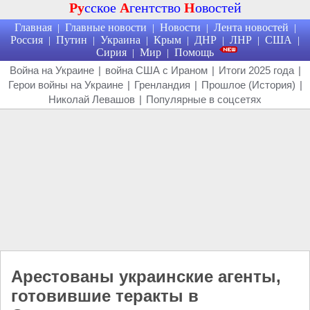
Ру
сское
А
гентство
Н
овостей
Главная
Главные новости
Новости
Лента новостей
|
|
|
|
Россия
Путин
Украина
Крым
ДНР
ЛНР
США
|
|
|
|
|
|
|
Сирия
Мир
Помощь
|
|
Война на Украине
|
война США с Ираном
|
Итоги 2025 года
|
Герои войны на Украине
|
Гренландия
|
Прошлое (История)
|
Николай Левашов
|
Популярные в соцсетях
Арестованы украинские агенты,
готовившие теракты в