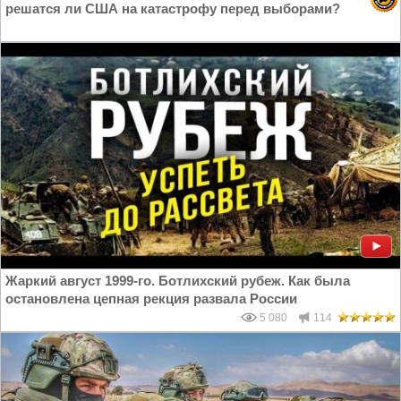
решатся ли США на катастрофу перед выборами?
Жаркий август 1999-го. Ботлихский рубеж. Как была
остановлена цепная рекция развала России
5 080
114