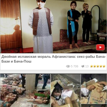
Двойная исламская мораль Афганистана: секс-рабы Бача-
Бази и Бача-Пош
5 706
13