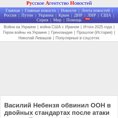
Ру
сское
А
гентство
Н
овостей
Главная
Главные новости
Новости
Лента новостей
|
|
|
|
Россия
Путин
Украина
Крым
ДНР
ЛНР
США
|
|
|
|
|
|
|
Сирия
Мир
Помощь
|
|
Война на Украине
|
война США с Ираном
|
Итоги 2025 года
|
Герои войны на Украине
|
Гренландия
|
Прошлое (История)
|
Николай Левашов
|
Популярные в соцсетях
Василий Небензя обвинил ООН в
двойных стандартах после атаки