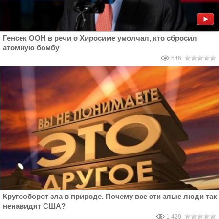
Генсек ООН в речи о Хиросиме умолчал, кто сбросил
атомную бомбу
546
Кругооборот зла в природе. Почему все эти злые люди так
ненавидят США?
1 420