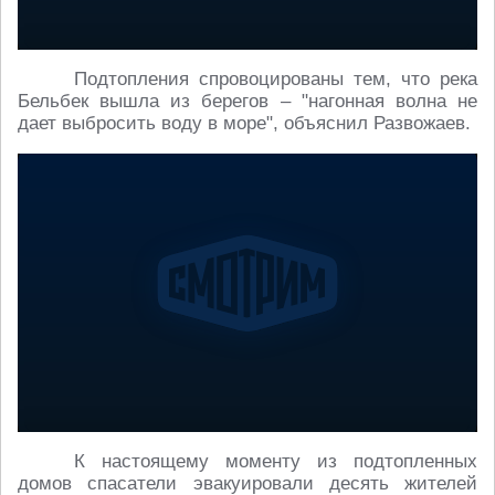
Подтопления спровоцированы тем, что река
Бельбек вышла из берегов – "нагонная волна не
дает выбросить воду в море", объяснил Развожаев.
К настоящему моменту из подтопленных
домов спасатели эвакуировали десять жителей