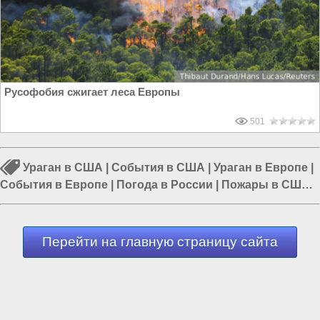
Русофобия сжигает леса Европы
501
Ураган в США
|
События в США
|
Ураган в Европе
|
События в Европе
|
Погода в России
|
Пожары в США
|
Жертвы стихии
Перейти на главную страницу сайта