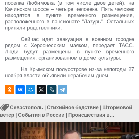
поселка Любимовка (в том числе двое детей), на
Качинском шоссе – четыре человека. Пять человек
находятся в пункте временного размещения,
расположенного в пансионате "Лазурь". Остальных
приняли родственники.
Сейчас идет эвакуация в военном городке
рядом с Херсонесским маяком, передает ТАСС.
Люди будут размещены в пункте временного
размещения, организованном в доме культуры.
На Крымском полуострове из-за непогоды 27
ноября власти объявили нерабочим днем.
Севастополь
|
Стихийное бедствие
|
Штормовой
ветер
|
События в России
|
Происшествия в
Севастополе
|
Происшествия в России
|
Ураган в
Крыму
|
Происшествия в Крыму