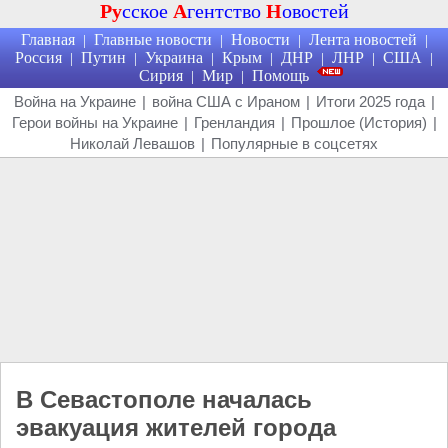
Ру
сское
А
гентство
Н
овостей
Главная
Главные новости
Новости
Лента новостей
|
|
|
|
Россия
Путин
Украина
Крым
ДНР
ЛНР
США
|
|
|
|
|
|
|
Сирия
Мир
Помощь
|
|
Война на Украине
|
война США с Ираном
|
Итоги 2025 года
|
Герои войны на Украине
|
Гренландия
|
Прошлое (История)
|
Николай Левашов
|
Популярные в соцсетях
В Севастополе началась
эвакуация жителей города