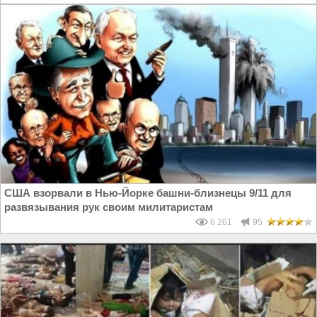
США взорвали в Нью-Йорке башни-близнецы 9/11 для
развязывания рук своим милитаристам
6 261
95