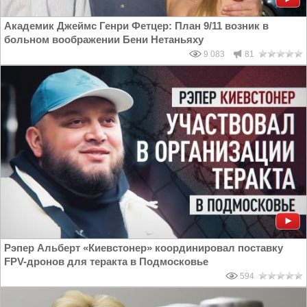
Академик Джеймс Генри Фетцер: План 9/11 возник в
больном воображении Бени Нетаньяху
9 083
81
Рэпер Альберт «Киевстонер» координировал поставку
FPV-дронов для теракта в Подмосковье
594