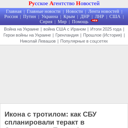
Ру
сское
А
гентство
Н
овостей
Главная
Главные новости
Новости
Лента новостей
|
|
|
|
Россия
Путин
Украина
Крым
ДНР
ЛНР
США
|
|
|
|
|
|
|
Сирия
Мир
Помощь
|
|
Война на Украине
|
война США с Ираном
|
Итоги 2025 года
|
Герои войны на Украине
|
Гренландия
|
Прошлое (История)
|
Николай Левашов
|
Популярные в соцсетях
Икона с тротилом: как СБУ
спланировали теракт в