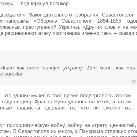
раму», – подчеркнул военкор.
дседателя Законодательного собрания Севастополя I
я-панорамы «Оборона Севастополя 1854-1855 годо
жасных преступлений Украины. «Других слов я не мо
 расценивают атаку противника именно так», – сказал 
едшее как свою личную утрату. Для меня, как для
е города»,
, что здание музея в свое время подвергалось атакам
2 году шедевр Франца Рубо удалось вывезти, а затем
менные фашисты сделали то, что не смогли их
т психологическую войну, войну на утрату ценностей,
там. В Севастополе их много, а Панорама отдельно сто