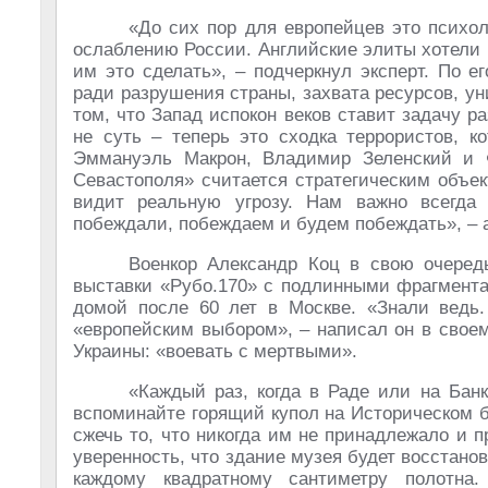
«До сих пор для европейцев это психол
ослаблению России. Английские элиты хотели 
им это сделать», – подчеркнул эксперт. По 
ради разрушения страны, захвата ресурсов, у
том, что Запад испокон веков ставит задачу р
не суть – теперь это сходка террористов, к
Эммануэль Макрон, Владимир Зеленский и 
Севастополя» считается стратегическим объек
видит реальную угрозу. Нам важно всегда
побеждали, побеждаем и будем побеждать», – 
Военкор Александр Коц в свою очеред
выставки «Рубо.170» с подлинными фрагмент
домой после 60 лет в Москве. «Знали ведь.
«европейским выбором», – написал он в своем
Украины: «воевать с мертвыми».
«Каждый раз, когда в Раде или на Банк
вспоминайте горящий купол на Историческом бу
сжечь то, что никогда им не принадлежало и 
уверенность, что здание музея будет восстано
каждому квадратному сантиметру полотн