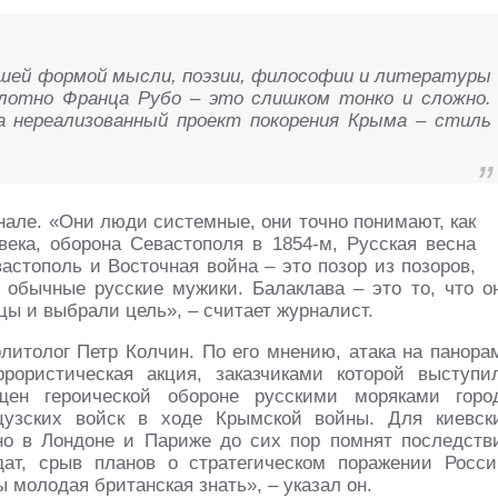
шей формой мысли, поэзии, философии и литературы
лотно Франца Рубо – это слишком тонко и сложно.
 нереализованный проект покорения Крыма – стиль
нале. «Они люди системные, они точно понимают, как
века, оборона Севастополя в 1854-м, Русская весна
астополь и Восточная война – это позор из позоров,
а обычные русские мужики. Балаклава – это то, что о
нцы и выбрали цель», – считает журналист.
литолог Петр Колчин. По его мнению, атака на панора
рористическая акция, заказчиками которой выступи
щен героической обороне русскими моряками горо
цузских войск в ходе Крымской войны. Для киевск
 но в Лондоне и Париже до сих пор помнят последств
ат, срыв планов о стратегическом поражении Росси
 молодая британская знать», – указал он.