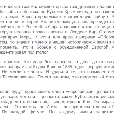
огическая травма, символ срыва грандиозных планов 
бы забыть об этом, но Русский Крым никогда не позвол
его словам, Европа продолжает многовековую войну с 
ничтожения истории. Колчин упомянул слова президента
азобраться с Россией. «У врага меняются только лица, 
оторую недавно провозгласили в Лондоне Кир Старме
Фридрих Мерц. И если для врага панорама «Оборо
том, то значит, именно в нашей исторической памяти 
 помнить, что в борьбе с объединенной Европой 
акцентировал политолог.
ь отметил, что удар был нанесен за день до открыт
ами панорамы «Штурм 6 июня 1855 года», вернувшими
 Не могли не знать. И ударили те, кто называет се
 Telegram-канале. По его оценкам, это фирменный сти
овой будут произносить слова «европейские ценности
льваре. Вот они – ценности: сжечь Рубо, сжечь русско
принадлежать не могло», – акцентировал Коц. Он выраз
влено. «Откроем назло. А им – счет пришлем отдельно. 
а. По каждой фигуре. По каждому имени защитни