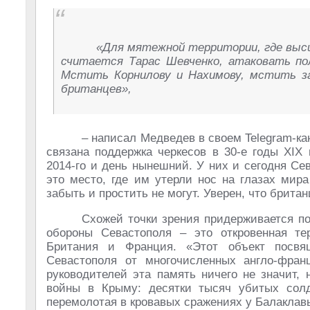
«Для мятежной территории, где выс
считается Тарас Шевченко, атаковать по
Мстить Корнилову и Нахимову, мстить за
британцев»,
– написал Медведев в своем Telegram-ка
связана поддержка черкесов в 30-е годы XIX 
2014-го и день нынешний. У них и сегодня Сев
это место, где им утерли нос на глазах мир
забыть и простить не могут. Уверен, что брита
Схожей точки зрения придерживается по
обороны Севастополя – это откровенная тер
Британия и Франция. «Этот объект посвя
Севастополя от многочисленных англо-фран
руководителей эта память ничего не значит,
войны в Крыму: десятки тысяч убитых солд
перемолотая в кровавых сражениях у Балаклавы