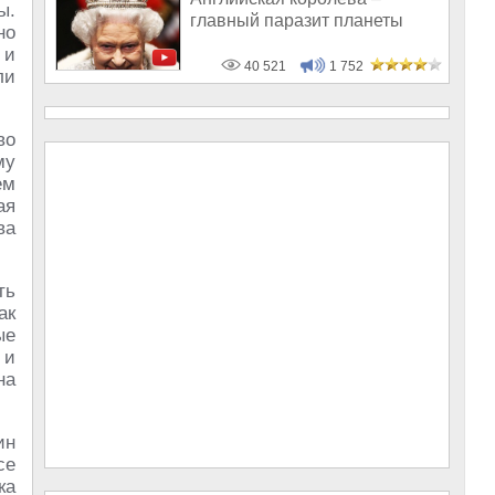
ы.
главный паразит планеты
но
 и
40 521
1 752
ли
во
му
ем
ая
ва
ть
ак
ые
 и
на
ин
се
ка