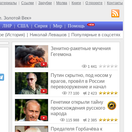
материалы
|
Ссылки
|
Зарубки
|
Молва
|
Книги
|
О проекте
|
Контакты
. Золотой Век»
ЛНР
США
Сирия
Мир
Помощь
|
|
|
|
е (История)
|
Николай Левашов
|
Популярные в соцсетях
Зенитно-ракетные мучения
Гегемона
1 441
Путин скрытно, под носом у
врагов, провёл в России
перевооружение и начал
отстраива
77 100
2 423
Генетики открыли тайну
происхождения русского
народа
115 988
2 385
Предателя Горбачёва к