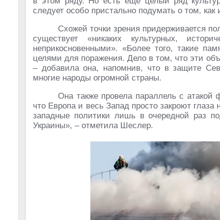
в этом ряду. Но есть еще целый ряд культур
следует особо пристально подумать о том, как
Схожей точки зрения придерживается по
существует «никаких культурных, истор
неприкосновенными». «Более того, такие пам
целями для поражения. Дело в том, что эти об
– добавила она, напомнив, что в защите Сев
многие народы огромной страны.
Она также провела параллель с атакой 
что Европа и весь Запад просто закроют глаза 
западные политики лишь в очередной раз по
Украины», – отметила Шеслер.