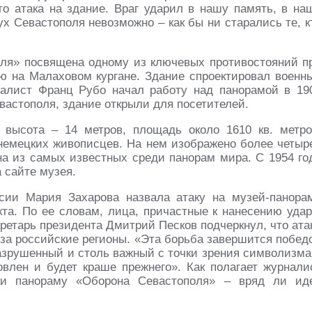
то атака на здание. Враг ударил в нашу память, в на
ух Севастополя невозможно – как бы ни старались те, к
ля» посвящена одному из ключевых противостояний п
ю на Малаховом кургане. Здание спроектировал военн
талист Франц Рубо начал работу над панорамой в 19
евастополя, здание открыли для посетителей.
 высота – 14 метров, площадь около 1610 кв. метро
немецких живописцев. На нем изображено более четыр
на из самых известных среди панорам мира. С 1954 го
а сайте музея.
ии Мария Захарова назвала атаку на музей-панора
кта. По ее словам, лица, причастные к нанесению удар
кретарь президента Дмитрий Песков подчеркнул, что ата
 за российские регионы. «Эта борьба завершится побед
разрушенный и столь важный с точки зрения символизма
овлен и будет краше прежнего». Как полагает журнали
ки панораму «Оборона Севастополя» – вряд ли ид