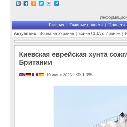
Информационн
Главная
Главные новости
Новости
|
|
Актуально:
Война на Украине
|
война США с Ираном
|
Киевская еврейская хунта сожг
Британии
1 095
10 июня 2026