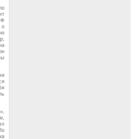
по
ит
РФ
 о
но
р,
на
он
мы
ия
ся
бя
ль
»,
е,
ил
По
ка