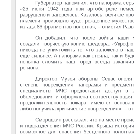
Губернатор напомнил, что панорама сер
«25 июня 1942 года при артобстреле неме
разрушено и загорелось. Казалось, великое пр
пламени произошло чудо, рожденное мужество
из ада 86 фрагментов полотна», – отметил Раз
Он добавил, что после войны наши м
создали творческую копию шедевра. «Укрофю
никогда не уничтожить то, что заложено в н
еще сильнее. А панорама как стояла, так и бу
попытка сломить наш город всегда заканчив
региона.
Директор Музея обороны Севастополя 
степень повреждения панорамы и предметн
специалисты МЧС предоставят доступ в з
обследования и оформлена соответствующая 
продолжительность пожара, имеются основан
либо получила критические повреждения», – от
Смородкин рассказал, что на месте про
и подразделения МЧС России. Крыша историче
возможное для спасения бесценного полотна»