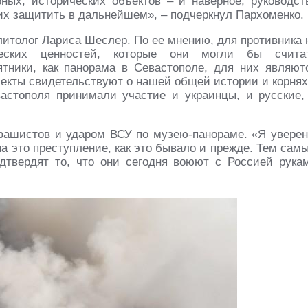
ных, исторических объектов – и наверное, руководст
 их защитить в дальнейшем», – подчеркнул Пархоменко.
литолог Лариса Шеслер. По ее мнению, для противника 
ических ценностей, которые они могли бы счита
ятники, как панорама в Севастополе, для них являют
ъекты свидетельствуют о нашей общей истории и корнях
астополя принимали участие и украинцы, и русские,
фашистов и ударом ВСУ по музею-панораме. «Я уверен
на это преступление, как это бывало и прежде. Тем сам
дтвердят то, что они сегодня воюют с Россией рука