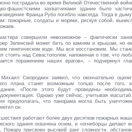
ьезно пострадала во время Великой Отечественной войн
цко-фашистскими захватчиками здание было частич
оизведение Франца Рубо погибло навсегда. Тогда в дыму
м: пожарные, солдаты и моряки, рискуя собой, вынес
вожаев.
астера совершили невозможное – фактически зано
рер Зеленский может бить по камням и крышам, но е
ашем генетическом коде. Мы все восстановим. Мы стан
дет стоять над Севастополем, напоминая о том, что люб
ается поражением наших врагов», – подчеркнул гла
Михаил Смородкин заявил, что окончательно оцени
ого плана станет возможным только после того, к
дание. «После этого будут проведены необходим
документация. Однако уже сейчас, учитывая масштаб
ия предполагать, что панорама могла быть уничтоже
метил он.
исшествия работают более двух десятков пожарных маш
ского здания охвачена огнем, и «огнеборцы делают в
. Пожару присвоен высокий ранг сложности, обстанов