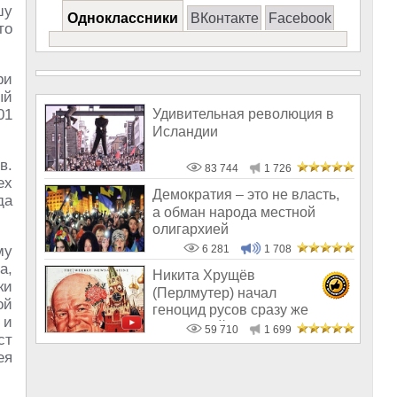
шу
Одноклассники
ВКонтакте
Facebook
то
ри
ый
01
Удивительная революция в
Исландии
в.
83 744
1 726
ех
Демократия – это не власть,
да
а обман народа местной
олигархией
му
6 281
1 708
а,
Никита Хрущёв
ки
(Перлмутер) начал
ой
геноцид русов сразу же
 и
после убийства Сталина
59 710
1 699
ст
ея