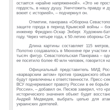
остается «крайне напряженной». «Это не прос
гордость, в нашу душу. Уничтожить правду и д
воюет с историей», – подчеркнул он.
Отметим, панорама «Оборона Севастопо
защите города в период Крымской войны – бо
инженер Фридрих-Оскар Энберг. Художник-ба
году. Через четыре года, к 50-летию обороны С
Длина картины составляет 115 метров,
Полотно создавалось в Мюнхене при участии 
тысяч фигур. Севастопольская Панорама – од
ее посетило более 40 млн человек, говорится н
Официальный представитель МИД Росс
«варварским актом» против гражданского объе
будут привлечены к ответственности. Пресс-се
ВСУ подчеркивают правоту России в ее борьбе
России», – добавил он. Песков заверил, что «
исторического значения объект будет восстан
Андрей Медведев, выбрать целью для ата
украинских деятелей.