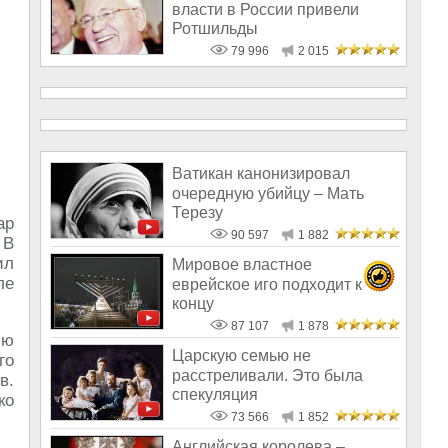
власти в России привели
Ротшильды
79 996
2 015
Ватикан канонизировал
очередную убийцу – Мать
Терезу
ар
90 597
1 882
 В
ил
Мировое властное
ле
еврейское иго подходит к
концу
87 107
1 878
ию
Царскую семью не
го
расстреливали. Это была
в.
спекуляция
ко
73 566
1 852
Английская королева –