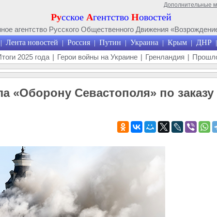
Дополнительные 
Ру
сское
А
гентство
Н
овостей
ое агентство Русского Общественного Движения «Возрождение
Лента новостей
Россия
Путин
Украина
Крым
ДНР
|
|
|
|
|
|
|
Итоги 2025 года
|
Герои войны на Украине
|
Гренландия
|
Прошло
ла «Оборону Севастополя» по заказу