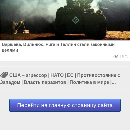
Варшава, Вильнюс, Рига и Таллин стали законными
целями
1 875
США – агрессор
|
НАТО
|
ЕС
|
Противостояние с
Западом
|
Власть паразитов
|
Политика в мире
|
Еврейская хунта Украины
Перейти на главную страницу сайта