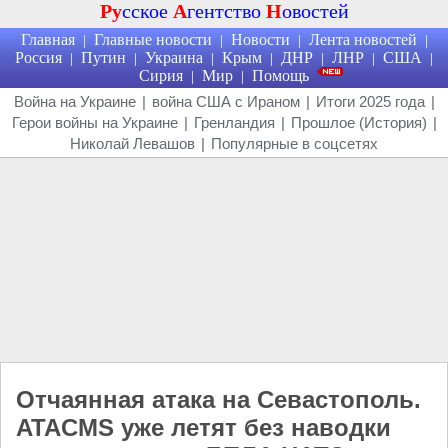
Ру
сское
А
гентство
Н
овостей
Главная
Главные новости
Новости
Лента новостей
|
|
|
|
Россия
Путин
Украина
Крым
ДНР
ЛНР
США
|
|
|
|
|
|
|
Сирия
Мир
Помощь
|
|
Война на Украине
|
война США с Ираном
|
Итоги 2025 года
|
Герои войны на Украине
|
Гренландия
|
Прошлое (История)
|
Николай Левашов
|
Популярные в соцсетях
Отчаянная атака на Севастополь.
ATACMS уже летят без наводки