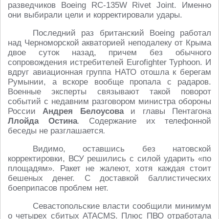
разведчиков Boeing RC-135W Rivet Joint. Именно
они выбирали цели и корректировали удары.
Последний раз британский Boeing работал
над Черноморской акваторией неподалеку от Крыма
двое суток назад, причем без обычного
сопровождения истребителей Eurofighter Typhoon. И
вдруг авиационная группа НАТО отошла к берегам
Румынии, а вскоре вообще пропала с радаров.
Военные эксперты связывают такой поворот
событий с недавним разговором министра обороны
России
Андрея Белоусова
и главы Пентагона
Ллойда Остина
.
Содержание их телефонной
беседы не разглашается
.
Видимо, оставшись без натовской
корректировки, ВСУ решились с силой ударить «по
площадям». Ракет не жалеют, хотя каждая стоит
бешеных денег. С доставкой баллистических
боеприпасов проблем нет.
Севастопольские власти сообщили минимум
о четырех сбитых ATACMS. Плюс ПВО отработала