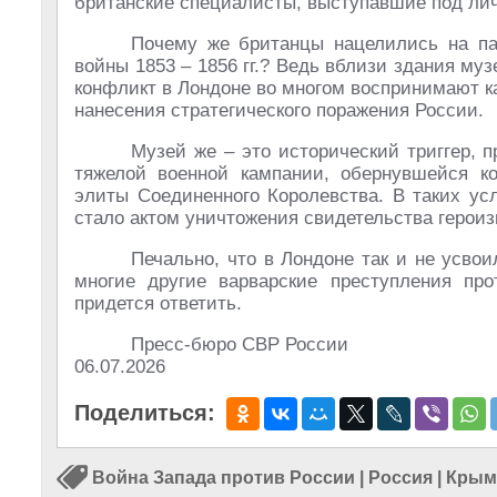
британские специалисты, выступавшие под лич
Почему же британцы нацелились на па
войны 1853 – 1856 гг.? Ведь вблизи здания муз
конфликт в Лондоне во многом воспринимают ка
нанесения стратегического поражения России.
Музей же – это исторический триггер,
тяжелой военной кампании, обернувшейся к
элиты Соединенного Королевства. В таких у
стало актом уничтожения свидетельства героиз
Печально, что в Лондоне так и не усвои
многие другие варварские преступления пр
придется ответить.
Пресс-бюро СВР России
06.07.2026
Поделиться:
Война Запада против России
|
Россия
|
Крымс