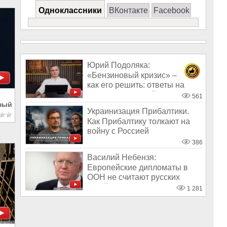
Одноклассники
ВКонтакте
Facebook
Юрий Подоляка:
«Бензиновый кризис» –
как его решить: ответы на
вопросы зрителей
561
чный
Украинизация Прибалтики.
Как Прибалтику толкают на
войну с Россией
386
Василий Небензя:
Европейские дипломаты в
ООН не считают русских
детей людьми
1 281