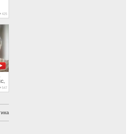
425
а
С,
547
ика в мире