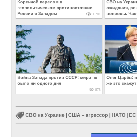
Коренной перелом в
СВО на Украи
геополитическом противостоянии
ожидания, ре
России с Западом
вопросы. Час
1 701
Война Запада против СССР: мира не
Олег Царёв: я
было ни одного дня
же это скажут
876
СВО на Украине
|
США – агрессор
|
НАТО
|
ЕС