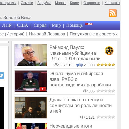
материалы
|
Ссылки
|
Зарубки
|
Молва
|
Книги
|
О проекте
|
Контакты
. Золотой Век»
ЛНР
США
Сирия
Мир
Помощь
|
|
|
|
е (История)
|
Николай Левашов
|
Популярные в соцсетях
Раймонд Паулс:
главными убийцами в
1917 – 1918 годах были
латыши и евреи, а не русс
337 919
21 903
Эбола, чума и сибирская
язва. РХБЗ о
подтверждениях разработки
биологического оружи
335
Драка стенка на стенку и
сомнительная роль личности
в ней
1 131
Неочевидные итоги