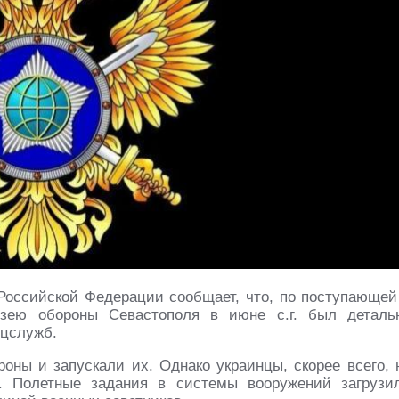
оссийской Федерации сообщает, что, по поступающей
зею обороны Севастополя в июне с.г. был деталь
ецслужб.
оны и запускали их. Однако украинцы, скорее всего, 
. Полетные задания в системы вооружений загрузи