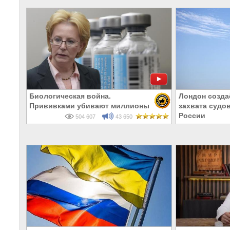
Биологическая война.
Лондон созда
Прививками убивают миллионы
захвата судо
России
504 607
43 650