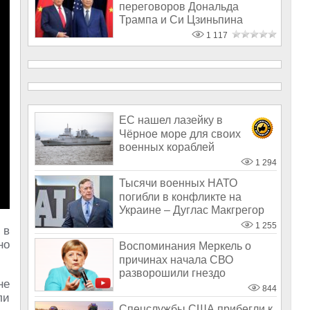
переговоров Дональда
Трампа и Си Цзиньпина
1 117
ЕС нашел лазейку в
Чёрное море для своих
военных кораблей
1 294
Тысячи военных НАТО
погибли в конфликте на
Украине – Дуглас Макгрегор
1 255
 в
но
Воспоминания Меркель о
причинах начала СВО
разворошили гнездо
не
русофобов
844
ли
Спецслужбы США прибегли к