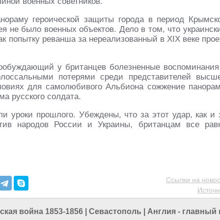
иной военных советников.
нораму героической защиты города в период Крымск
ея не было военных объектов. Дело в том, что украинск
к попытку реванша за нереализованный в XIX веке прое
 пробуждающий у британцев болезненные воспоминания
олоссальными потерями среди представителей высш
словиях для самолюбивого Альбиона сожжение панора
ма русского солдата.
ли уроки прошлого. Убеждены, что за этот удар, как и 
отив народов России и Украины, британцам все рав
Ссылки на новос
Источн
кая война 1853-1856
|
Севастополь
|
Англия - главный