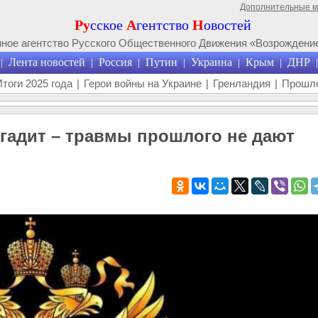
Дополнительные 
Ру
сское
А
гентство
Н
овостей
ое агентство Русского Общественного Движения «Возрождение
Лента новостей
Россия
Путин
Украина
Крым
ДНР
|
|
|
|
|
|
|
Итоги 2025 года
|
Герои войны на Украине
|
Гренландия
|
Прошло
 гадит – травмы прошлого не дают