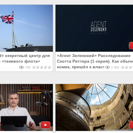
ёт секретный центр для
«Агент Зеленский» Расследование
в «теневого флота»
Скотта Риттера (1 серия). Как обы
комик, пришёл к власти
739
1 400