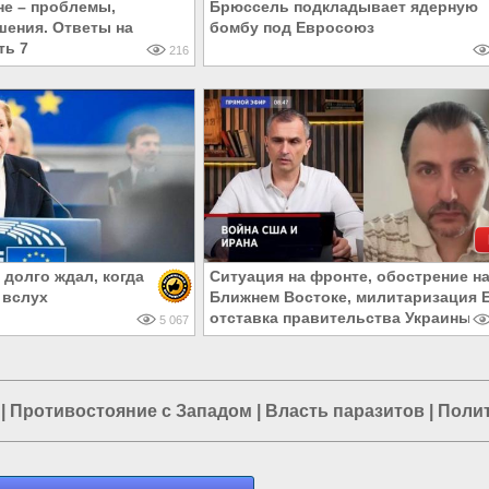
не – проблемы,
Брюссель подкладывает ядерную
шения. Ответы на
бомбу под Евросоюз
ть 7
216
 долго ждал, когда
Ситуация на фронте, обострение н
 вслух
Ближнем Востоке, милитаризация Е
отставка правительства Украины
5 067
|
Противостояние с Западом
|
Власть паразитов
|
Полит