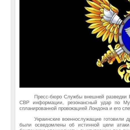
Пресс-бюро Службы внешней разведки Р
СВР информации, резонансный удар по Му
спланированной провокацией Лондона и его сп
Украинские военнослужащие готовили др
были осведомлены об истинной цели атаки