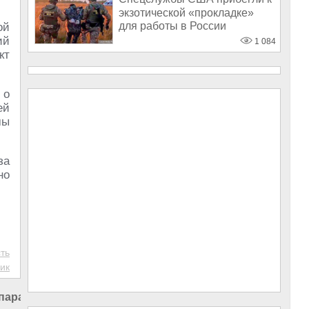
экзотической «прокладке»
для работы в России
ой
ий
1 084
кт
 о
ей
мы
за
но
ть
ик
 паразит