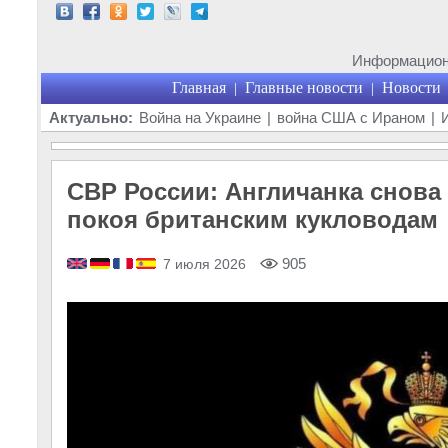
Информационн
Главная
Главные новости
Новости
|
|
Актуально:
Война на Украине
|
война США с Ираном
|
СВР России: Англичанка снова
покоя британским кукловодам
905
7 июля 2026