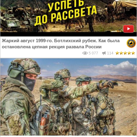
Жаркий август 1999-го. Ботлихский рубеж. Как была
остановлена цепная рекция развала России
5 077
114