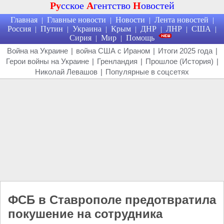
Ру
сское
А
гентство
Н
овостей
Главная
Главные новости
Новости
Лента новостей
|
|
|
|
Россия
Путин
Украина
Крым
ДНР
ЛНР
США
|
|
|
|
|
|
|
Сирия
Мир
Помощь
|
|
Война на Украине
|
война США с Ираном
|
Итоги 2025 года
|
Герои войны на Украине
|
Гренландия
|
Прошлое (История)
|
Николай Левашов
|
Популярные в соцсетях
ФСБ в Ставрополе предотвратила
покушение на сотрудника